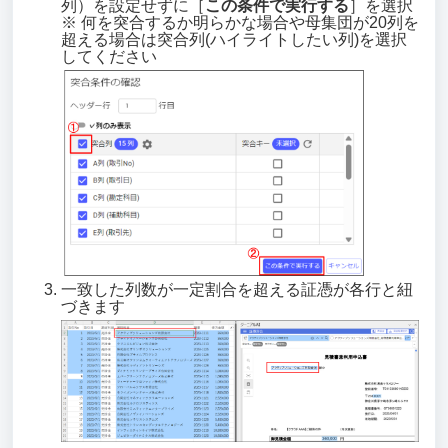
列）を設定せずに［
この条件で実行する
］を選択
※ 何を突合するか明らかな場合や母集団が20列を
超える場合は突合列(ハイライトしたい列)を選択
してください
一致した列数が一定割合を超える証憑が各行と紐
づきます