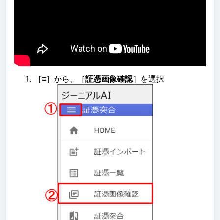
［≡］から、［
証憑画像確認
］を選択