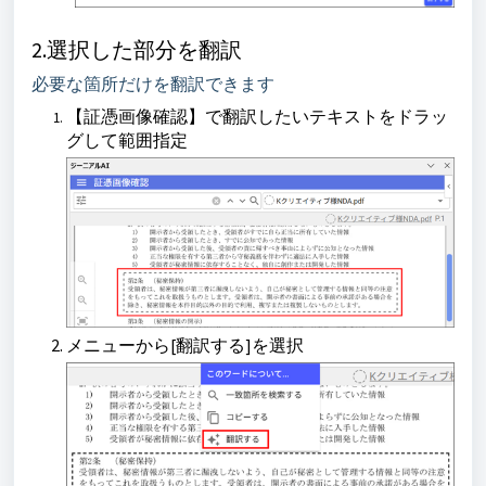
2.選択した部分を翻訳
必要な箇所だけを翻訳できます
【証憑画像確認】で翻訳したいテキストをドラッ
グして範囲指定
メニューから[翻訳する]を選択