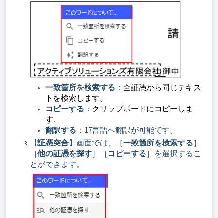
一致箇所を検索する
：
全証憑から同じテキス
トを検索します。
コピーする
：
クリップボードにコピーしま
す。
翻訳する
：17言語へ翻訳が可能です。
【
証憑突合
】画面では、［
一致箇所を検索する
］
［
他の証憑を探す
］［
コピーする
］を選択するこ
とができます。